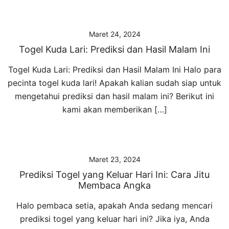
Maret 24, 2024
Togel Kuda Lari: Prediksi dan Hasil Malam Ini
Togel Kuda Lari: Prediksi dan Hasil Malam Ini Halo para
pecinta togel kuda lari! Apakah kalian sudah siap untuk
mengetahui prediksi dan hasil malam ini? Berikut ini
kami akan memberikan […]
Maret 23, 2024
Prediksi Togel yang Keluar Hari Ini: Cara Jitu
Membaca Angka
Halo pembaca setia, apakah Anda sedang mencari
prediksi togel yang keluar hari ini? Jika iya, Anda