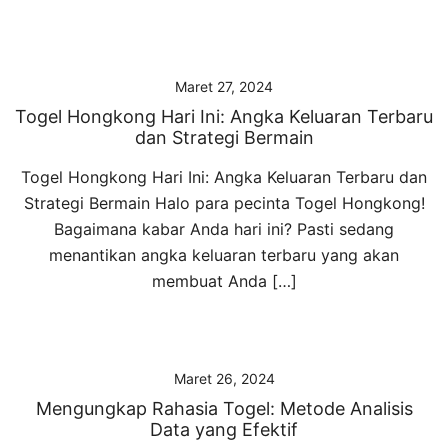
Maret 27, 2024
Togel Hongkong Hari Ini: Angka Keluaran Terbaru
dan Strategi Bermain
Togel Hongkong Hari Ini: Angka Keluaran Terbaru dan
Strategi Bermain Halo para pecinta Togel Hongkong!
Bagaimana kabar Anda hari ini? Pasti sedang
menantikan angka keluaran terbaru yang akan
membuat Anda […]
Maret 26, 2024
Mengungkap Rahasia Togel: Metode Analisis
Data yang Efektif