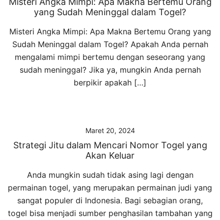
Misteri Angka Mimpi: Apa Makna Bertemu Orang
yang Sudah Meninggal dalam Togel?
Misteri Angka Mimpi: Apa Makna Bertemu Orang yang
Sudah Meninggal dalam Togel? Apakah Anda pernah
mengalami mimpi bertemu dengan seseorang yang
sudah meninggal? Jika ya, mungkin Anda pernah
berpikir apakah […]
Maret 20, 2024
Strategi Jitu dalam Mencari Nomor Togel yang
Akan Keluar
Anda mungkin sudah tidak asing lagi dengan
permainan togel, yang merupakan permainan judi yang
sangat populer di Indonesia. Bagi sebagian orang,
togel bisa menjadi sumber penghasilan tambahan yang