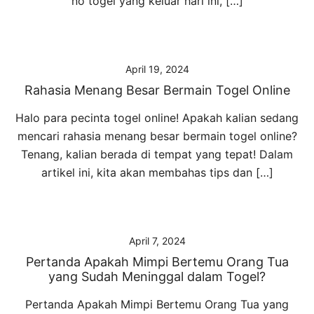
no togel yang keluar hari ini, […]
April 19, 2024
Rahasia Menang Besar Bermain Togel Online
Halo para pecinta togel online! Apakah kalian sedang
mencari rahasia menang besar bermain togel online?
Tenang, kalian berada di tempat yang tepat! Dalam
artikel ini, kita akan membahas tips dan […]
April 7, 2024
Pertanda Apakah Mimpi Bertemu Orang Tua
yang Sudah Meninggal dalam Togel?
Pertanda Apakah Mimpi Bertemu Orang Tua yang