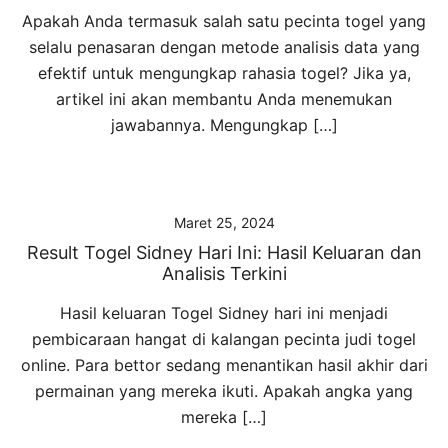
Apakah Anda termasuk salah satu pecinta togel yang
selalu penasaran dengan metode analisis data yang
efektif untuk mengungkap rahasia togel? Jika ya,
artikel ini akan membantu Anda menemukan
jawabannya. Mengungkap […]
Maret 25, 2024
Result Togel Sidney Hari Ini: Hasil Keluaran dan
Analisis Terkini
Hasil keluaran Togel Sidney hari ini menjadi
pembicaraan hangat di kalangan pecinta judi togel
online. Para bettor sedang menantikan hasil akhir dari
permainan yang mereka ikuti. Apakah angka yang
mereka […]