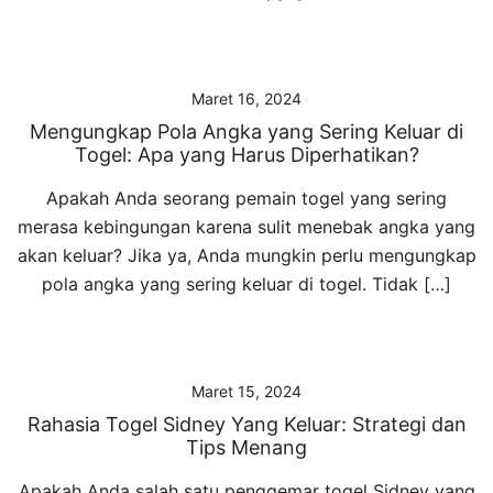
Maret 16, 2024
Mengungkap Pola Angka yang Sering Keluar di
Togel: Apa yang Harus Diperhatikan?
Apakah Anda seorang pemain togel yang sering
merasa kebingungan karena sulit menebak angka yang
akan keluar? Jika ya, Anda mungkin perlu mengungkap
pola angka yang sering keluar di togel. Tidak […]
Maret 15, 2024
Rahasia Togel Sidney Yang Keluar: Strategi dan
Tips Menang
Apakah Anda salah satu penggemar togel Sidney yang