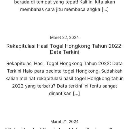
berada di tempat yang tepat! Kali ini kita akan
membahas cara jitu membaca angka […]
Maret 22, 2024
Rekapitulasi Hasil Togel Hongkong Tahun 2022:
Data Terkini
Rekapitulasi Hasil Togel Hongkong Tahun 2022: Data
Terkini Halo para pecinta togel Hongkong! Sudahkah
kalian melihat rekapitulasi hasil togel Hongkong tahun
2022 yang terbaru? Data terkini ini tentu sangat
dinantikan […]
Maret 21, 2024