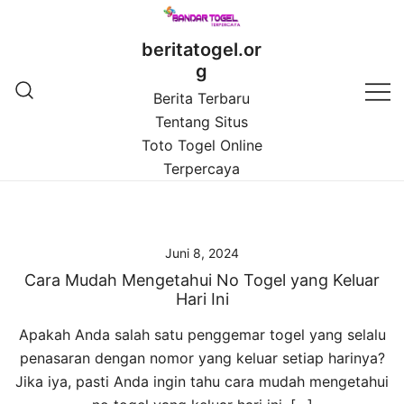
Lompat
ke
beritatogel.or
konten
g
Berita Terbaru
Tentang Situs
Toto Togel Online
Terpercaya
Juni 8, 2024
Cara Mudah Mengetahui No Togel yang Keluar
Hari Ini
Apakah Anda salah satu penggemar togel yang selalu
penasaran dengan nomor yang keluar setiap harinya?
Jika iya, pasti Anda ingin tahu cara mudah mengetahui