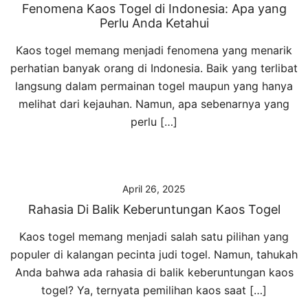
Fenomena Kaos Togel di Indonesia: Apa yang
Perlu Anda Ketahui
Kaos togel memang menjadi fenomena yang menarik
perhatian banyak orang di Indonesia. Baik yang terlibat
langsung dalam permainan togel maupun yang hanya
melihat dari kejauhan. Namun, apa sebenarnya yang
perlu […]
April 26, 2025
Rahasia Di Balik Keberuntungan Kaos Togel
Kaos togel memang menjadi salah satu pilihan yang
populer di kalangan pecinta judi togel. Namun, tahukah
Anda bahwa ada rahasia di balik keberuntungan kaos
togel? Ya, ternyata pemilihan kaos saat […]