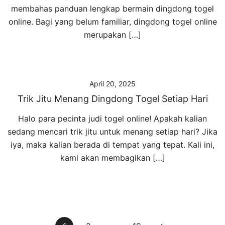
membahas panduan lengkap bermain dingdong togel
online. Bagi yang belum familiar, dingdong togel online
merupakan […]
April 20, 2025
Trik Jitu Menang Dingdong Togel Setiap Hari
Halo para pecinta judi togel online! Apakah kalian
sedang mencari trik jitu untuk menang setiap hari? Jika
iya, maka kalian berada di tempat yang tepat. Kali ini,
kami akan membagikan […]
Paginasi