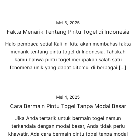
Mei 5, 2025
Fakta Menarik Tentang Pintu Togel di Indonesia
Halo pembaca setia! Kali ini kita akan membahas fakta
menarik tentang pintu togel di Indonesia. Tahukah
kamu bahwa pintu togel merupakan salah satu
fenomena unik yang dapat ditemui di berbagai […]
Mei 4, 2025
Cara Bermain Pintu Togel Tanpa Modal Besar
Jika Anda tertarik untuk bermain togel namun
terkendala dengan modal besar, Anda tidak perlu
khawatir. Ada cara bermain pintu togel tanpa modal