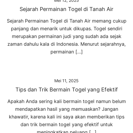
Mei 12, 2025
Sejarah Permainan Togel di Tanah Air
Sejarah Permainan Togel di Tanah Air memang cukup
panjang dan menarik untuk dikupas. Togel sendiri
merupakan permainan judi yang sudah ada sejak
zaman dahulu kala di Indonesia. Menurut sejarahnya,
permainan […]
Mei 11, 2025
Tips dan Trik Bermain Togel yang Efektif
Apakah Anda sering kali bermain togel namun belum
mendapatkan hasil yang memuaskan? Jangan
khawatir, karena kali ini saya akan memberikan tips
dan trik bermain togel yang efektif untuk
meningkatkan peluang […]