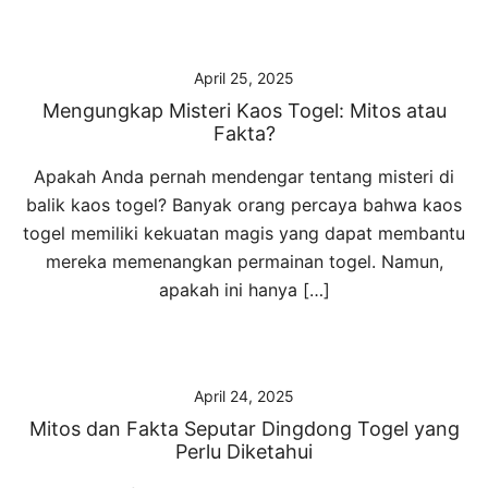
April 25, 2025
Mengungkap Misteri Kaos Togel: Mitos atau
Fakta?
Apakah Anda pernah mendengar tentang misteri di
balik kaos togel? Banyak orang percaya bahwa kaos
togel memiliki kekuatan magis yang dapat membantu
mereka memenangkan permainan togel. Namun,
apakah ini hanya […]
April 24, 2025
Mitos dan Fakta Seputar Dingdong Togel yang
Perlu Diketahui