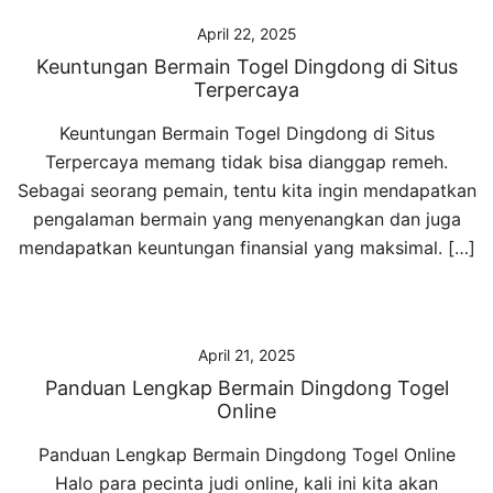
April 22, 2025
Keuntungan Bermain Togel Dingdong di Situs
Terpercaya
Keuntungan Bermain Togel Dingdong di Situs
Terpercaya memang tidak bisa dianggap remeh.
Sebagai seorang pemain, tentu kita ingin mendapatkan
pengalaman bermain yang menyenangkan dan juga
mendapatkan keuntungan finansial yang maksimal. […]
April 21, 2025
Panduan Lengkap Bermain Dingdong Togel
Online
Panduan Lengkap Bermain Dingdong Togel Online
Halo para pecinta judi online, kali ini kita akan