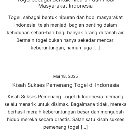
Masyarakat Indonesia
Togel, sebagai bentuk hiburan dan hobi masyarakat
Indonesia, telah menjadi bagian penting dalam
kehidupan sehari-hari bagi banyak orang di tanah air.
Bermain togel bukan hanya sekedar mencari
keberuntungan, namun juga […]
Mei 18, 2025
Kisah Sukses Pemenang Togel di Indonesia
Kisah Sukses Pemenang Togel di Indonesia memang
selalu menarik untuk disimak. Bagaimana tidak, mereka
berhasil meraih keberuntungan besar dan mengubah
hidup mereka secara drastis. Salah satu kisah sukses
pemenang togel […]