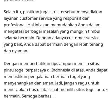
Selain itu, pastikan juga situs tersebut menyediakan
layanan customer service yang responsif dan
profesional. Hal ini akan memudahkan Anda dalam
mengatasi berbagai masalah yang mungkin timbul
selama bermain. Dengan adanya customer service
yang baik, Anda dapat bermain dengan lebih tenang
dan nyaman.
Dengan memperhatikan tips ampun memilih situs
pintu togel terpercaya di Indonesia di atas, Anda dapat
memastikan pengalaman bermain togel yang
menyenangkan dan aman. Jadi, jangan ragu untuk
menerapkan tips di atas saat memilih situs togel untuk
bermain. Semoga berhasil!