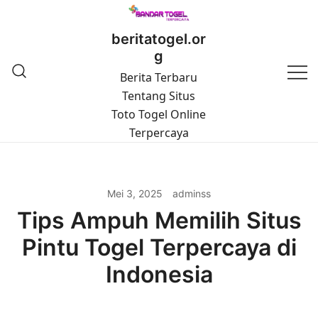
Lompat
ke
beritatogel.or
konten
g
Berita Terbaru
Tentang Situs
Toto Togel Online
Terpercaya
Mei 3, 2025
adminss
Tips Ampuh Memilih Situs
Pintu Togel Terpercaya di
Indonesia