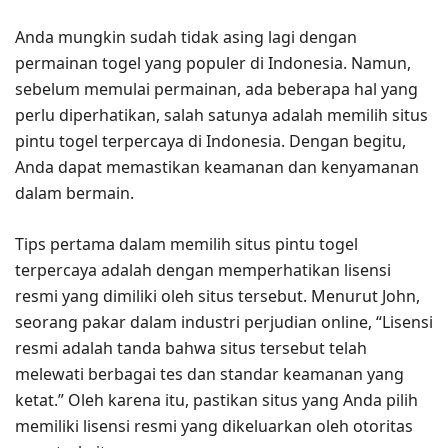
Anda mungkin sudah tidak asing lagi dengan
permainan togel yang populer di Indonesia. Namun,
sebelum memulai permainan, ada beberapa hal yang
perlu diperhatikan, salah satunya adalah memilih situs
pintu togel terpercaya di Indonesia. Dengan begitu,
Anda dapat memastikan keamanan dan kenyamanan
dalam bermain.
Tips pertama dalam memilih situs pintu togel
terpercaya adalah dengan memperhatikan lisensi
resmi yang dimiliki oleh situs tersebut. Menurut John,
seorang pakar dalam industri perjudian online, “Lisensi
resmi adalah tanda bahwa situs tersebut telah
melewati berbagai tes dan standar keamanan yang
ketat.” Oleh karena itu, pastikan situs yang Anda pilih
memiliki lisensi resmi yang dikeluarkan oleh otoritas