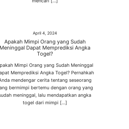
mencari […]
April 4, 2024
Apakah Mimpi Orang yang Sudah
Meninggal Dapat Memprediksi Angka
Togel?
pakah Mimpi Orang yang Sudah Meninggal
apat Memprediksi Angka Togel? Pernahkah
Anda mendengar cerita tentang seseorang
ang bermimpi bertemu dengan orang yang
sudah meninggal, lalu mendapatkan angka
togel dari mimpi […]