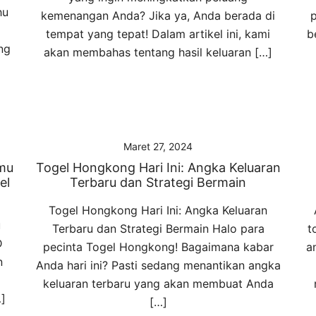
hu
kemenangan Anda? Jika ya, Anda berada di
p
tempat yang tepat! Dalam artikel ini, kami
b
ng
akan membahas tentang hasil keluaran […]
Maret 27, 2024
emu
Togel Hongkong Hari Ini: Angka Keluaran
el
Terbaru dan Strategi Bermain
Togel Hongkong Hari Ini: Angka Keluaran
u
Terbaru dan Strategi Bermain Halo para
t
D
pecinta Togel Hongkong! Bagaimana kabar
a
n
Anda hari ini? Pasti sedang menantikan angka
keluaran terbaru yang akan membuat Anda
]
[…]