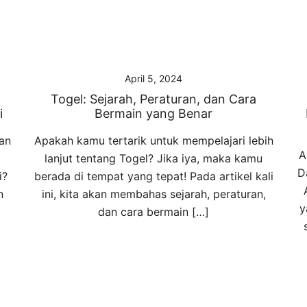
April 5, 2024
Togel: Sejarah, Peraturan, dan Cara
i
Bermain yang Benar
ran
Apakah kamu tertarik untuk mempelajari lebih
A
lanjut tentang Togel? Jika iya, maka kamu
D
i?
berada di tempat yang tepat! Pada artikel kali
n
ini, kita akan membahas sejarah, peraturan,
y
dan cara bermain […]