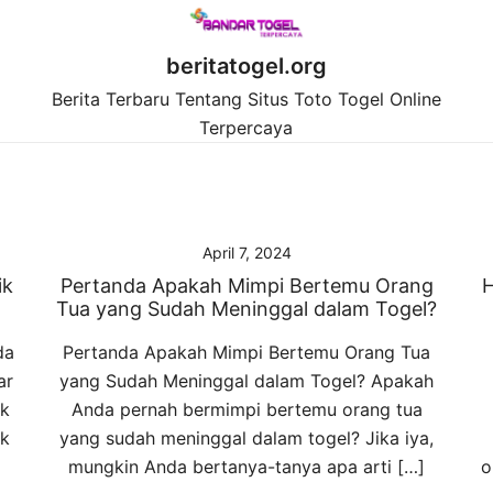
beritatogel.org
Berita Terbaru Tentang Situs Toto Togel Online
Terpercaya
April 7, 2024
ik
Pertanda Apakah Mimpi Bertemu Orang
H
Tua yang Sudah Meninggal dalam Togel?
da
Pertanda Apakah Mimpi Bertemu Orang Tua
ar
yang Sudah Meninggal dalam Togel? Apakah
uk
Anda pernah bermimpi bertemu orang tua
ik
yang sudah meninggal dalam togel? Jika iya,
mungkin Anda bertanya-tanya apa arti […]
o