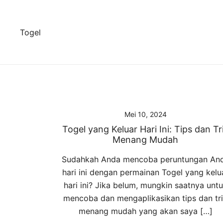
Lompat
ke
konten
Togel
Mei 10, 2024
Togel yang Keluar Hari Ini: Tips dan Tr
Menang Mudah
Sudahkah Anda mencoba peruntungan An
hari ini dengan permainan Togel yang kelu
hari ini? Jika belum, mungkin saatnya unt
mencoba dan mengaplikasikan tips dan tr
menang mudah yang akan saya […]