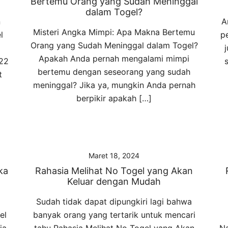
Bertemu Orang yang Sudah Meninggal
dalam Togel?
n
A
Misteri Angka Mimpi: Apa Makna Bertemu
l
p
Orang yang Sudah Meninggal dalam Togel?
Apakah Anda pernah mengalami mimpi
022
bertemu dengan seseorang yang sudah
t
meninggal? Jika ya, mungkin Anda pernah
berpikir apakah […]
Maret 18, 2024
ka
Rahasia Melihat No Togel yang Akan
Keluar dengan Mudah
Sudah tidak dapat dipungkiri lagi bahwa
el
banyak orang yang tertarik untuk mencari