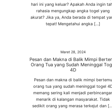
hari ini yang keluar? Apakah Anda ingin ta
rahasia mengungkap angka togel yang
akurat? Jika ya, Anda berada di tempat ya
tepat! Mengetahui angka […]
Maret 28, 2024
Pesan dan Makna di Balik Mimpi Bert
Orang Tua yang Sudah Meninggal Tog
4D
Pesan dan makna di balik mimpi bertem
orang tua yang sudah meninggal togel 4
memang sering kali menjadi perbincanga
menarik di kalangan masyarakat. Tidak
sedikit orang yang merasa terkejut dan […