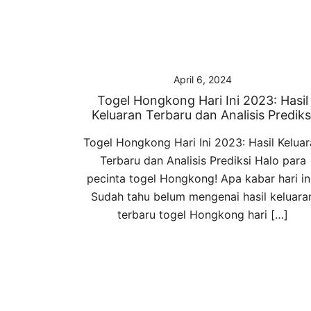
April 6, 2024
Togel Hongkong Hari Ini 2023: Hasil
Keluaran Terbaru dan Analisis Prediks
Togel Hongkong Hari Ini 2023: Hasil Kelua
Terbaru dan Analisis Prediksi Halo para
pecinta togel Hongkong! Apa kabar hari in
Sudah tahu belum mengenai hasil keluara
terbaru togel Hongkong hari […]