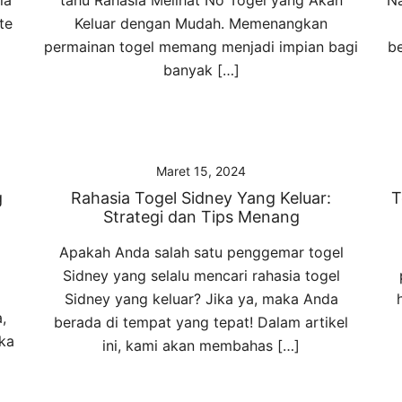
ia
tahu Rahasia Melihat No Togel yang Akan
Na
te
Keluar dengan Mudah. Memenangkan
permainan togel memang menjadi impian bagi
be
banyak […]
Maret 15, 2024
g
Rahasia Togel Sidney Yang Keluar:
T
Strategi dan Tips Menang
Apakah Anda salah satu penggemar togel
g
Sidney yang selalu mencari rahasia togel
Sidney yang keluar? Jika ya, maka Anda
,
berada di tempat yang tepat! Dalam artikel
ka
ini, kami akan membahas […]