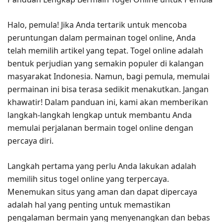
Halo, pemula! Jika Anda tertarik untuk mencoba
peruntungan dalam permainan togel online, Anda
telah memilih artikel yang tepat. Togel online adalah
bentuk perjudian yang semakin populer di kalangan
masyarakat Indonesia. Namun, bagi pemula, memulai
permainan ini bisa terasa sedikit menakutkan. Jangan
khawatir! Dalam panduan ini, kami akan memberikan
langkah-langkah lengkap untuk membantu Anda
memulai perjalanan bermain togel online dengan
percaya diri.
Langkah pertama yang perlu Anda lakukan adalah
memilih situs togel online yang terpercaya.
Menemukan situs yang aman dan dapat dipercaya
adalah hal yang penting untuk memastikan
pengalaman bermain yang menyenangkan dan bebas