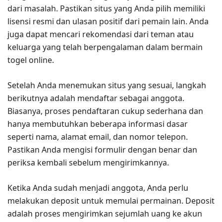
dari masalah. Pastikan situs yang Anda pilih memiliki
lisensi resmi dan ulasan positif dari pemain lain. Anda
juga dapat mencari rekomendasi dari teman atau
keluarga yang telah berpengalaman dalam bermain
togel online.
Setelah Anda menemukan situs yang sesuai, langkah
berikutnya adalah mendaftar sebagai anggota.
Biasanya, proses pendaftaran cukup sederhana dan
hanya membutuhkan beberapa informasi dasar
seperti nama, alamat email, dan nomor telepon.
Pastikan Anda mengisi formulir dengan benar dan
periksa kembali sebelum mengirimkannya.
Ketika Anda sudah menjadi anggota, Anda perlu
melakukan deposit untuk memulai permainan. Deposit
adalah proses mengirimkan sejumlah uang ke akun