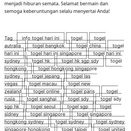
menjadi hiburan semata. Selamat bermain dan
semoga keberuntungan selalu menyertai Anda!
Tag
info togel hari ini
togel
togel
autralia
togel bangkok
togel china
togel
hari ini
togel hari ini singapore
togel hari ini
sydney
togel hk
togel hk sgp sdy
togel
hongkong
togel hongkong singapore
sydney
togel jepang
togel las
vegas
togel macau
togel new
zealand
togel online
togel paris
togel
rusia
togel sanghai
togel sdy
togel sdy
sgp hk
togel seoul
togel sgp
togel
sidney
togel singapore
togel singapore
hongkong sydney
togel sydney
togel sydney
singapore hongkong
togel taipei
togel united