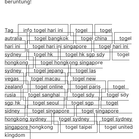
beruntung!
Tag
info togel hari ini
togel
togel
autralia
togel bangkok
togel china
togel
hari ini
togel hari ini singapore
togel hari ini
sydney
togel hk
togel hk sgp sdy
togel
hongkong
togel hongkong singapore
sydney
togel jepang
togel las
vegas
togel macau
togel new
zealand
togel online
togel paris
togel
rusia
togel sanghai
togel sdy
togel sdy
sgp hk
togel seoul
togel sgp
togel
sidney
togel singapore
togel singapore
hongkong sydney
togel sydney
togel sydney
singapore hongkong
togel taipei
togel united
kingdom