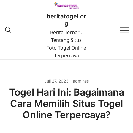
Lompat
ke
beritatogel.or
konten
g
Berita Terbaru
Tentang Situs
Toto Togel Online
Terpercaya
Juli 27, 2023
adminss
Togel Hari Ini: Bagaimana
Cara Memilih Situs Togel
Online Terpercaya?