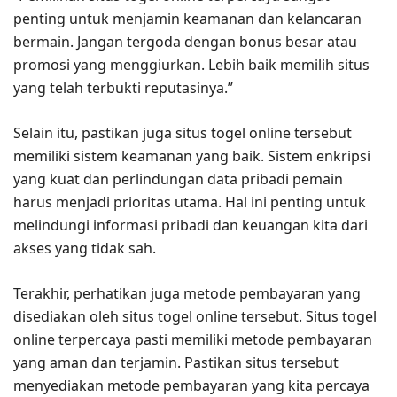
penting untuk menjamin keamanan dan kelancaran
bermain. Jangan tergoda dengan bonus besar atau
promosi yang menggiurkan. Lebih baik memilih situs
yang telah terbukti reputasinya.”
Selain itu, pastikan juga situs togel online tersebut
memiliki sistem keamanan yang baik. Sistem enkripsi
yang kuat dan perlindungan data pribadi pemain
harus menjadi prioritas utama. Hal ini penting untuk
melindungi informasi pribadi dan keuangan kita dari
akses yang tidak sah.
Terakhir, perhatikan juga metode pembayaran yang
disediakan oleh situs togel online tersebut. Situs togel
online terpercaya pasti memiliki metode pembayaran
yang aman dan terjamin. Pastikan situs tersebut
menyediakan metode pembayaran yang kita percaya