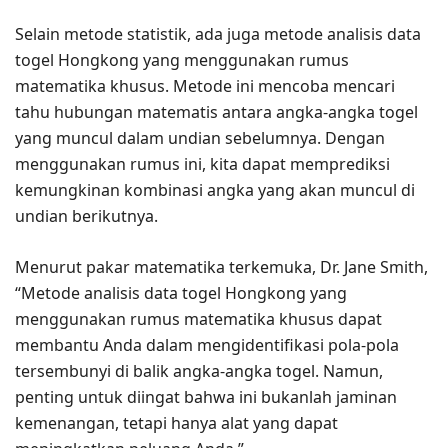
Selain metode statistik, ada juga metode analisis data
togel Hongkong yang menggunakan rumus
matematika khusus. Metode ini mencoba mencari
tahu hubungan matematis antara angka-angka togel
yang muncul dalam undian sebelumnya. Dengan
menggunakan rumus ini, kita dapat memprediksi
kemungkinan kombinasi angka yang akan muncul di
undian berikutnya.
Menurut pakar matematika terkemuka, Dr. Jane Smith,
“Metode analisis data togel Hongkong yang
menggunakan rumus matematika khusus dapat
membantu Anda dalam mengidentifikasi pola-pola
tersembunyi di balik angka-angka togel. Namun,
penting untuk diingat bahwa ini bukanlah jaminan
kemenangan, tetapi hanya alat yang dapat