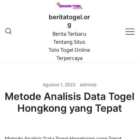
Lompat
ke
beritatogel.or
konten
g
Berita Terbaru
Tentang Situs
Toto Togel Online
Terpercaya
Agustus 1, 2023
adminss
Metode Analisis Data Togel
Hongkong yang Tepat
Metode Analisis Data Togel Hongkong yang Tepat