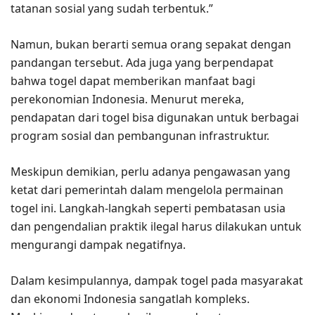
tatanan sosial yang sudah terbentuk.”
Namun, bukan berarti semua orang sepakat dengan
pandangan tersebut. Ada juga yang berpendapat
bahwa togel dapat memberikan manfaat bagi
perekonomian Indonesia. Menurut mereka,
pendapatan dari togel bisa digunakan untuk berbagai
program sosial dan pembangunan infrastruktur.
Meskipun demikian, perlu adanya pengawasan yang
ketat dari pemerintah dalam mengelola permainan
togel ini. Langkah-langkah seperti pembatasan usia
dan pengendalian praktik ilegal harus dilakukan untuk
mengurangi dampak negatifnya.
Dalam kesimpulannya, dampak togel pada masyarakat
dan ekonomi Indonesia sangatlah kompleks.