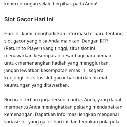
keberuntungan selalu berpihak pada Anda!
Slot Gacor Hari Ini
Hari ini, kami menghadirkan informasi terbaru tentang
slot gacor yang bisa Anda mainkan. Dengan RTP
(Return to Player) yang tinggi, situs slot ini
menawarkan kesempatan besar bagi para pemain
untuk memenangkan hadiah yang menggiurkan.
Jangan lewatkan kesempatan emas ini, segera
kunjungi link situs slot gacor hari ini dan nikmati
keuntungan yang ditawarkan.
Bocoran terbaru juga tersedia untuk Anda, yang dapat
membantu Anda meningkatkan peluang mendapatkan
kemenangan. Dapatkan informasi lengkap mengenai
variasi slot yang gacor hari ini dan temukan pola-pola