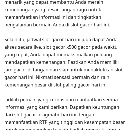
menarik yang dapat membantu Anda meraih
kemenangan yang besar. Jangan ragu untuk
memanfaatkan informasi ini dan tingkatkan
pengalaman bermain Anda di slot gacor hari ini.
Selain itu, jadwal slot gacor hari ini juga dapat Anda
akses secara live.
slot gacor x500
gacor pada waktu
yang tepat, Anda dapat memaksimalkan peluang
mendapatkan kemenangan. Pastikan Anda memiliki
jam gacor di tangan dan siap untuk menaklukkan slot
gacor hari ini. Nikmati sensasi bermain dan raih
kemenangan besar di slot paling gacor hari ini.
Jadilah pemain yang cerdas dan manfaatkan semua
informasi yang kami berikan. Dapatkan keuntungan
dari slot gacor pragmatic hari ini dengan
memanfaatkan RTP yang tinggi dan kesempatan besar
untuk memenangkan hadiah-hadiah menarik. Jangan