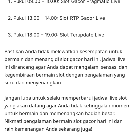
Pukul 09.00 – 10.00: Slot Gacor Pragmatic Live
Pukul 13.00 – 14.00: Slot RTP Gacor Live
Pukul 18.00 – 19.00: Slot Terupdate Live
Pastikan Anda tidak melewatkan kesempatan untuk
bermain dan menang di slot gacor hari ini. Jadwal live
ini dirancang agar Anda dapat mengalami sensasi dan
kegembiraan bermain slot dengan pengalaman yang
seru dan menyenangkan.
Jangan lupa untuk selalu memperbarui jadwal live slot
yang akan datang agar Anda tidak ketinggalan momen
untuk bermain dan memenangkan hadiah besar.
Nikmati pengalaman bermain slot gacor hari ini dan
raih kemenangan Anda sekarang juga!