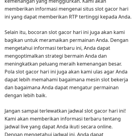
kemenangan yang menggiurkan. Kami akan
memberikan informasi mengenai situs slot gacor hari
ini yang dapat memberikan RTP tertinggi kepada Anda.
Selain itu, bocoran slot gacor hari ini juga akan kami
bagikan untuk meramaikan permainan Anda. Dengan
mengetahui informasi terbaru ini, Anda dapat
mengoptimalkan strategi bermain Anda dan
meningkatkan peluang meraih kemenangan besar.
Pola slot gacor hari ini juga akan kami ulas agar Anda
dapat lebih memahami bagaimana mesin slot bekerja
dan bagaimana Anda dapat mengatur permainan
dengan lebih baik.
Jangan sampai terlewatkan jadwal slot gacor hari ini!
Kami akan memberikan informasi terbaru tentang
jadwal live yang dapat Anda ikuti secara online.
Dengan mengetahui jadwal ini, Anda dapat