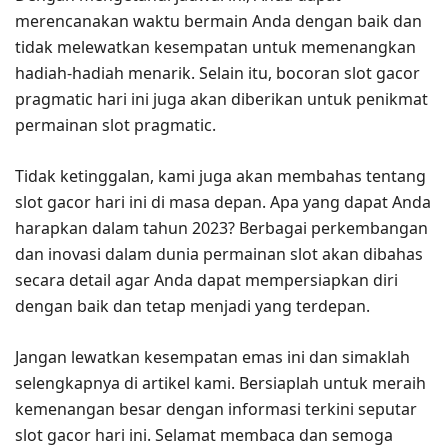
merencanakan waktu bermain Anda dengan baik dan
tidak melewatkan kesempatan untuk memenangkan
hadiah-hadiah menarik. Selain itu, bocoran slot gacor
pragmatic hari ini juga akan diberikan untuk penikmat
permainan slot pragmatic.
Tidak ketinggalan, kami juga akan membahas tentang
slot gacor hari ini di masa depan. Apa yang dapat Anda
harapkan dalam tahun 2023? Berbagai perkembangan
dan inovasi dalam dunia permainan slot akan dibahas
secara detail agar Anda dapat mempersiapkan diri
dengan baik dan tetap menjadi yang terdepan.
Jangan lewatkan kesempatan emas ini dan simaklah
selengkapnya di artikel kami. Bersiaplah untuk meraih
kemenangan besar dengan informasi terkini seputar
slot gacor hari ini. Selamat membaca dan semoga