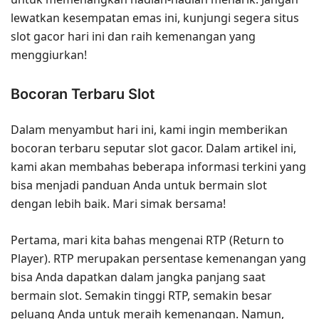
lewatkan kesempatan emas ini, kunjungi segera situs
slot gacor hari ini dan raih kemenangan yang
menggiurkan!
Bocoran Terbaru Slot
Dalam menyambut hari ini, kami ingin memberikan
bocoran terbaru seputar slot gacor. Dalam artikel ini,
kami akan membahas beberapa informasi terkini yang
bisa menjadi panduan Anda untuk bermain slot
dengan lebih baik. Mari simak bersama!
Pertama, mari kita bahas mengenai RTP (Return to
Player). RTP merupakan persentase kemenangan yang
bisa Anda dapatkan dalam jangka panjang saat
bermain slot. Semakin tinggi RTP, semakin besar
peluang Anda untuk meraih kemenangan. Namun,