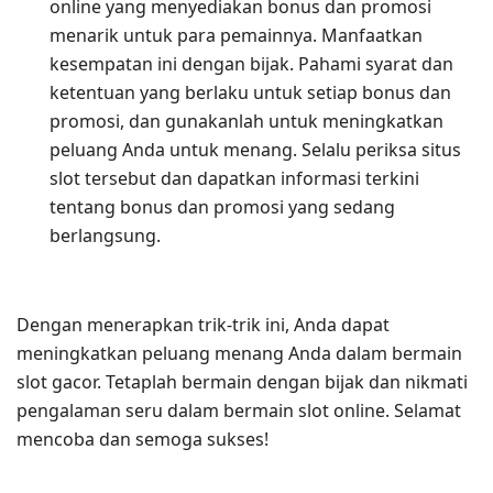
online yang menyediakan bonus dan promosi
menarik untuk para pemainnya. Manfaatkan
kesempatan ini dengan bijak. Pahami syarat dan
ketentuan yang berlaku untuk setiap bonus dan
promosi, dan gunakanlah untuk meningkatkan
peluang Anda untuk menang. Selalu periksa situs
slot tersebut dan dapatkan informasi terkini
tentang bonus dan promosi yang sedang
berlangsung.
Dengan menerapkan trik-trik ini, Anda dapat
meningkatkan peluang menang Anda dalam bermain
slot gacor. Tetaplah bermain dengan bijak dan nikmati
pengalaman seru dalam bermain slot online. Selamat
mencoba dan semoga sukses!