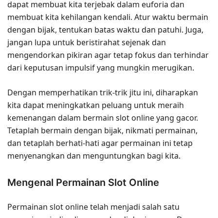
dapat membuat kita terjebak dalam euforia dan
membuat kita kehilangan kendali. Atur waktu bermain
dengan bijak, tentukan batas waktu dan patuhi. Juga,
jangan lupa untuk beristirahat sejenak dan
mengendorkan pikiran agar tetap fokus dan terhindar
dari keputusan impulsif yang mungkin merugikan.
Dengan memperhatikan trik-trik jitu ini, diharapkan
kita dapat meningkatkan peluang untuk meraih
kemenangan dalam bermain slot online yang gacor.
Tetaplah bermain dengan bijak, nikmati permainan,
dan tetaplah berhati-hati agar permainan ini tetap
menyenangkan dan menguntungkan bagi kita.
Mengenal Permainan Slot Online
Permainan slot online telah menjadi salah satu