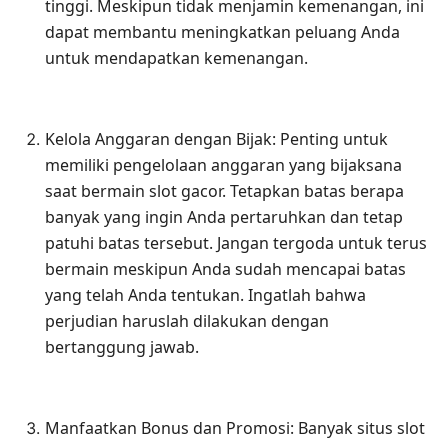
tinggi. Meskipun tidak menjamin kemenangan, ini
dapat membantu meningkatkan peluang Anda
untuk mendapatkan kemenangan.
Kelola Anggaran dengan Bijak: Penting untuk
memiliki pengelolaan anggaran yang bijaksana
saat bermain slot gacor. Tetapkan batas berapa
banyak yang ingin Anda pertaruhkan dan tetap
patuhi batas tersebut. Jangan tergoda untuk terus
bermain meskipun Anda sudah mencapai batas
yang telah Anda tentukan. Ingatlah bahwa
perjudian haruslah dilakukan dengan
bertanggung jawab.
Manfaatkan Bonus dan Promosi: Banyak situs slot