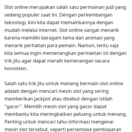
Slot online merupakan salah satu permainan judi yang
sedang populer saat ini. Dengan perkembangan
teknologi, kini kita dapat memainkannya dengan
mudah melalui internet. Slot online sangat menarik
karena memiliki beragam tema dan animasi yang
menarik perhatian para pemain. Namun, tentu saja
kita semua ingin memenangkan permainan ini dengan
trik jitu agar dapat meraih kemenangan secara
konsisten.
Salah satu trik jitu untuk menang bermain slot online
adalah dengan mencari mesin slot yang sering
memberikan jackpot atau disebut dengan istilah
"gacor". Memilih mesin slot yang gacor dapat
membantu kita meningkatkan peluang untuk menang.
Penting untuk mencari tahu informasi mengenai
mesin slot tersebut, seperti persentase pembayaran