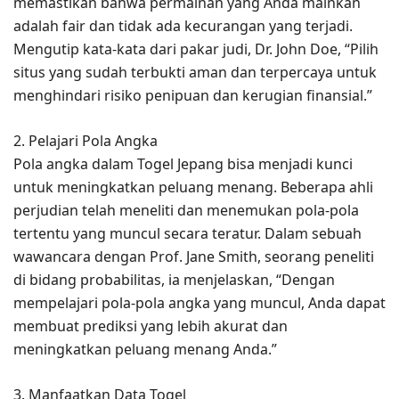
memastikan bahwa permainan yang Anda mainkan
adalah fair dan tidak ada kecurangan yang terjadi.
Mengutip kata-kata dari pakar judi, Dr. John Doe, “Pilih
situs yang sudah terbukti aman dan terpercaya untuk
menghindari risiko penipuan dan kerugian finansial.”
2. Pelajari Pola Angka
Pola angka dalam Togel Jepang bisa menjadi kunci
untuk meningkatkan peluang menang. Beberapa ahli
perjudian telah meneliti dan menemukan pola-pola
tertentu yang muncul secara teratur. Dalam sebuah
wawancara dengan Prof. Jane Smith, seorang peneliti
di bidang probabilitas, ia menjelaskan, “Dengan
mempelajari pola-pola angka yang muncul, Anda dapat
membuat prediksi yang lebih akurat dan
meningkatkan peluang menang Anda.”
3. Manfaatkan Data Togel