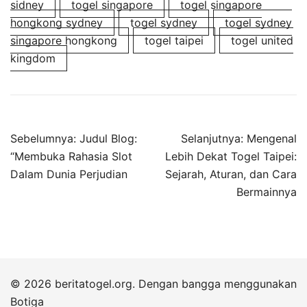
sidney
togel singapore
togel singapore
hongkong sydney
togel sydney
togel sydney
singapore hongkong
togel taipei
togel united
kingdom
Navigasi
Sebelumnya:
Judul Blog:
Selanjutnya:
Mengenal
pos
“Membuka Rahasia Slot
Lebih Dekat Togel Taipei:
Dalam Dunia Perjudian
Sejarah, Aturan, dan Cara
Bermainnya
© 2026 beritatogel.org. Dengan bangga menggunakan
Botiga