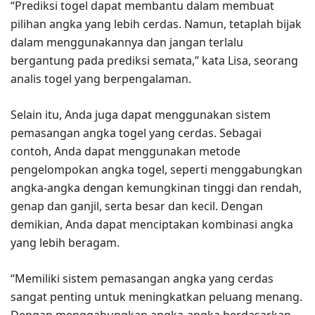
“Prediksi togel dapat membantu dalam membuat
pilihan angka yang lebih cerdas. Namun, tetaplah bijak
dalam menggunakannya dan jangan terlalu
bergantung pada prediksi semata,” kata Lisa, seorang
analis togel yang berpengalaman.
Selain itu, Anda juga dapat menggunakan sistem
pemasangan angka togel yang cerdas. Sebagai
contoh, Anda dapat menggunakan metode
pengelompokan angka togel, seperti menggabungkan
angka-angka dengan kemungkinan tinggi dan rendah,
genap dan ganjil, serta besar dan kecil. Dengan
demikian, Anda dapat menciptakan kombinasi angka
yang lebih beragam.
“Memiliki sistem pemasangan angka yang cerdas
sangat penting untuk meningkatkan peluang menang.
Dengan menggabungkan angka-angka berdasarkan