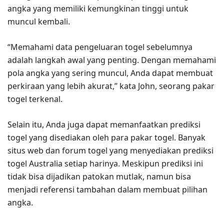
angka yang memiliki kemungkinan tinggi untuk
muncul kembali.
“Memahami data pengeluaran togel sebelumnya
adalah langkah awal yang penting. Dengan memahami
pola angka yang sering muncul, Anda dapat membuat
perkiraan yang lebih akurat,” kata John, seorang pakar
togel terkenal.
Selain itu, Anda juga dapat memanfaatkan prediksi
togel yang disediakan oleh para pakar togel. Banyak
situs web dan forum togel yang menyediakan prediksi
togel Australia setiap harinya. Meskipun prediksi ini
tidak bisa dijadikan patokan mutlak, namun bisa
menjadi referensi tambahan dalam membuat pilihan
angka.