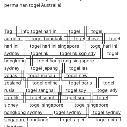
permainan togel Australia!
Tag
info togel hari ini
togel
togel
autralia
togel bangkok
togel china
togel
hari ini
togel hari ini singapore
togel hari ini
sydney
togel hk
togel hk sgp sdy
togel
hongkong
togel hongkong singapore
sydney
togel jepang
togel las
vegas
togel macau
togel new
zealand
togel online
togel paris
togel
rusia
togel sanghai
togel sdy
togel sdy
sgp hk
togel seoul
togel sgp
togel
sidney
togel singapore
togel singapore
hongkong sydney
togel sydney
togel sydney
singapore hongkong
togel taipei
togel united
kingdom