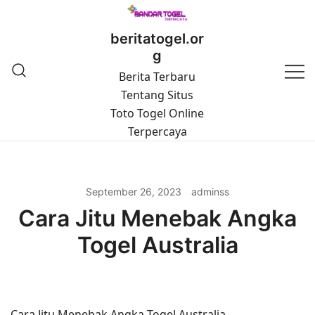
Lompat
ke
beritatogel.or
konten
g
Berita Terbaru
Tentang Situs
Toto Togel Online
Terpercaya
September 26, 2023
adminss
Cara Jitu Menebak Angka
Togel Australia
Cara Jitu Menebak Angka Togel Australia