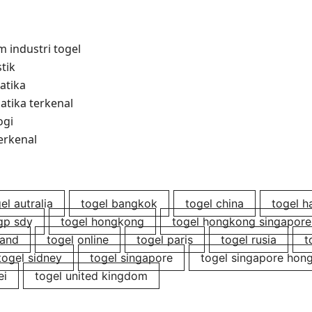
m industri togel
stik
atika
matika terkenal
ogi
terkenal
el autralia
togel bangkok
togel china
togel ha
gp sdy
togel hongkong
togel hongkong singapore
land
togel online
togel paris
togel rusia
t
togel sidney
togel singapore
togel singapore hon
ei
togel united kingdom