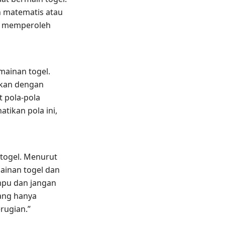
n matematis atau
uk memperoleh
mainan togel.
ikan dengan
 pola-pola
tikan pola ini,
 togel. Menurut
ainan togel dan
pu dan jangan
yang hanya
rugian.”