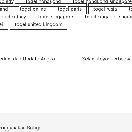
gp sdy
togel hongkong
togel hongkong singapore
land
togel online
togel paris
togel rusia
t
togel sidney
togel singapore
togel singapore hon
ei
togel united kingdom
 Terkini dan Update Angka
Selanjutnya:
Perbedaan
menggunakan
Botiga