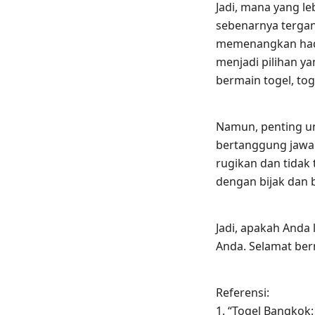
Jadi, mana yang l
sebenarnya tergan
memenangkan hadi
menjadi pilihan y
bermain togel, tog
Namun, penting unt
bertanggung jawa
rugikan dan tidak
dengan bijak dan 
Jadi, apakah Anda 
Anda. Selamat be
Referensi:
1. “Togel Bangkok