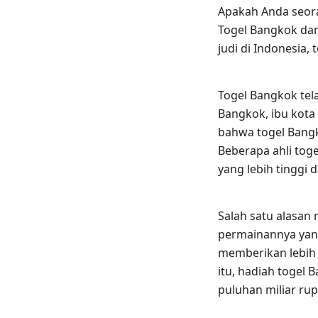
Apakah Anda seora
Togel Bangkok dan 
judi di Indonesia,
Togel Bangkok tela
Bangkok, ibu kota
bahwa togel Bang
Beberapa ahli tog
yang lebih tinggi 
Salah satu alasa
permainannya yan
memberikan lebih
itu, hadiah togel
puluhan miliar rup