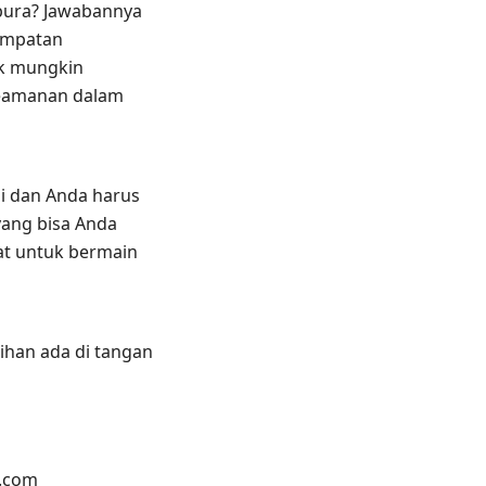
apura? Jawabannya
sempatan
ok mungkin
keamanan dalam
gi dan Anda harus
ang bisa Anda
at untuk bermain
lihan ada di tangan
l.com