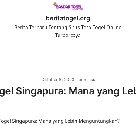
beritatogel.org
Berita Terbaru Tentang Situs Toto Togel Online
Terpercaya
Oktober 8, 2023
adminss
ogel Singapura: Mana yang L
 Togel Singapura: Mana yang Lebih Menguntungkan?