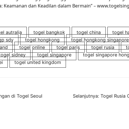
ra: Keamanan dan Keadilan dalam Bermain” – www.togelsi
el autralia
togel bangkok
togel china
togel ha
gp sdy
togel hongkong
togel hongkong singapore
land
togel online
togel paris
togel rusia
t
togel sidney
togel singapore
togel singapore hon
ei
togel united kingdom
gan di Togel Seoul
Selanjutnya:
Togel Rusia 