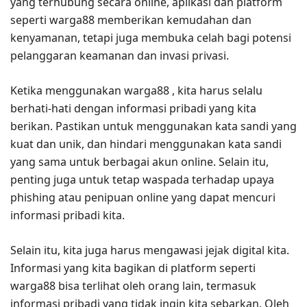
yang terhubung secara online, aplikasi dan platform
seperti warga88 memberikan kemudahan dan
kenyamanan, tetapi juga membuka celah bagi potensi
pelanggaran keamanan dan invasi privasi.
Ketika menggunakan
warga88
, kita harus selalu
berhati-hati dengan informasi pribadi yang kita
berikan. Pastikan untuk menggunakan kata sandi yang
kuat dan unik, dan hindari menggunakan kata sandi
yang sama untuk berbagai akun online. Selain itu,
penting juga untuk tetap waspada terhadap upaya
phishing atau penipuan online yang dapat mencuri
informasi pribadi kita.
Selain itu, kita juga harus mengawasi jejak digital kita.
Informasi yang kita bagikan di platform seperti
warga88 bisa terlihat oleh orang lain, termasuk
informasi pribadi yang tidak ingin kita sebarkan. Oleh