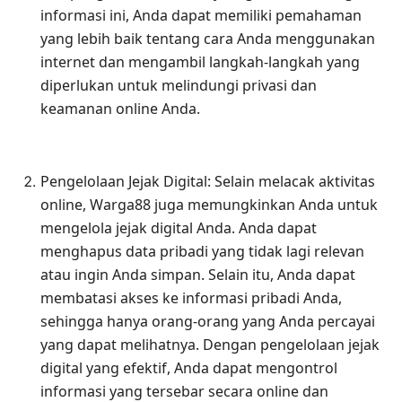
informasi ini, Anda dapat memiliki pemahaman
yang lebih baik tentang cara Anda menggunakan
internet dan mengambil langkah-langkah yang
diperlukan untuk melindungi privasi dan
keamanan online Anda.
Pengelolaan Jejak Digital: Selain melacak aktivitas
online, Warga88 juga memungkinkan Anda untuk
mengelola jejak digital Anda. Anda dapat
menghapus data pribadi yang tidak lagi relevan
atau ingin Anda simpan. Selain itu, Anda dapat
membatasi akses ke informasi pribadi Anda,
sehingga hanya orang-orang yang Anda percayai
yang dapat melihatnya. Dengan pengelolaan jejak
digital yang efektif, Anda dapat mengontrol
informasi yang tersebar secara online dan