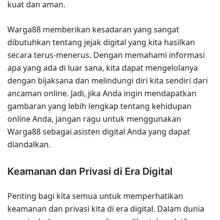
kuat dan aman.
Warga88 memberikan kesadaran yang sangat
dibutuhkan tentang jejak digital yang kita hasilkan
secara terus-menerus. Dengan memahami informasi
apa yang ada di luar sana, kita dapat mengelolanya
dengan bijaksana dan melindungi diri kita sendiri dari
ancaman online. Jadi, jika Anda ingin mendapatkan
gambaran yang lebih lengkap tentang kehidupan
online Anda, jangan ragu untuk menggunakan
Warga88 sebagai asisten digital Anda yang dapat
diandalkan.
Keamanan dan Privasi di Era Digital
Penting bagi kita semua untuk memperhatikan
keamanan dan privasi kita di era digital. Dalam dunia