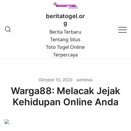
Lompat
ke
beritatogel.or
konten
g
Berita Terbaru
Tentang Situs
Toto Togel Online
Terpercaya
Oktober 10, 2023
adminss
Warga88: Melacak Jejak
Kehidupan Online Anda