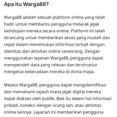
Apa itu Warga88?
Warga88 adalah sebuah platform online yang telah
hadir untuk membantu pengguna melacak jejak
kehidupan mereka secara online. Platform ini telah
dirancang untuk memberikan akses yang mudah dan
cepat dalam menemukan informasi terkait dengan
identitas dan aktivitas online seseorang. Dengan
menggunakan layanan Warga88, pengguna dapat
memperoleh data yang relevan dan terstruktur
mengenai keberadaan mereka di dunia maya.
Melalui Warga88, pengguna dapat mengidentifikasi
dan memahami sejauh mana jejak digital mereka
dapat diakses oleh publik. Baik itu dalam hal informasi
pribadi, koneksi dengan orang lain, atau aktivitas
online lainnya. Layanan ini memberikan pengguna