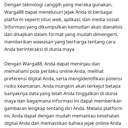
Dengan teknologi canggih yang mereka gunakan,
Warga88 dapat menelusuri jejak Anda di berbagai
platform seperti situs web, aplikasi, dan media sosial.
Informasi yang dikumpulkan kemudian akan dianalisis
dan disajikan dalam format yang mudah dimengerti,
memberikan wawasan yang berharga tentang cara
Anda berinteraksi di dunia maya.
Dengan Warga88, Anda dapat meninjau dan
memahami pola perilaku online Anda, melihat
preferensi digital Anda, serta mengidentifikasi potensi
risiko keamanan. Anda mungkin akan terkejut betapa
banyaknya data yang telah Anda tinggalkan di dunia
maya dan bagaimana informasi ini dapat memberikan
gambaran lengkap tentang diri Anda. Melalui platform
ini, Anda dapat dengan mudah memantau kesehatan
digital Anda dan memastikan bahwa jejak online Anda