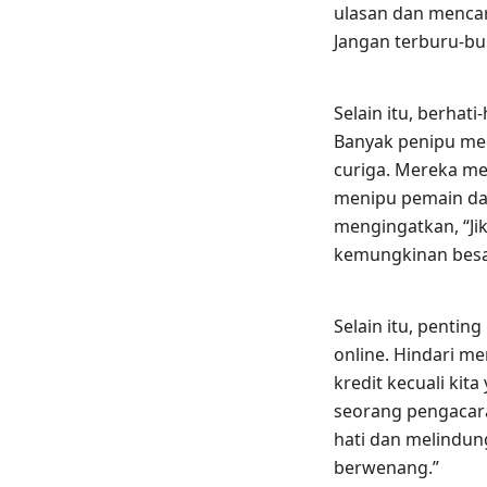
ulasan dan mencar
Jangan terburu-bu
Selain itu, berhat
Banyak penipu men
curiga. Mereka m
menipu pemain dan
mengingatkan, “Ji
kemungkinan besar
Selain itu, pentin
online. Hindari m
kredit kecuali kit
seorang pengacara
hati dan melindung
berwenang.”