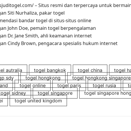
sjuditogel.com/ – Situs resmi dan terpercaya untuk bermain
n Siti Nurhaliza, pakar togel
endasi bandar togel di situs-situs online
an John Doe, pemain togel berpengalaman
n Dr. Jane Smith, ahli keamanan internet
n Cindy Brown, pengacara spesialis hukum internet
el autralia
togel bangkok
togel china
togel ha
gp sdy
togel hongkong
togel hongkong singapore
land
togel online
togel paris
togel rusia
t
togel sidney
togel singapore
togel singapore hon
ei
togel united kingdom