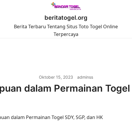
beritatogel.org
Berita Terbaru Tentang Situs Toto Togel Online
Terpercaya
Oktober 15, 2023
adminss
puan dalam Permainan Togel
puan dalam Permainan Togel SDY, SGP, dan HK