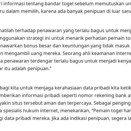
i informasi tentang bandar togel sebelum memutuskan un
ru dalam memilih, karena ada banyak penipuan di luar sana
i-hatilah terhadap penawaran yang terlalu bagus untuk men
ggunakan strategi ini untuk menarik perhatian pemain tog
enawarkan bonus besar dan keuntungan yang tidak masuk 
 mengambil uang mereka. Seorang ahli keamanan internet,
ka penawaran terdengar terlalu bagus untuk menjadi keny
 itu adalah penipuan.”
g bagi kita untuk menjaga kerahasiaan data pribadi kita ket
emberikan informasi pribadi seperti nomor rekening bank 
a yakin situs tersebut aman dan terpercaya. Sebagai penging
 spesialis hukum internet, menekankan, “Pemain togel haru
i data pribadi mereka. Jika ada indikasi penipuan, segera 