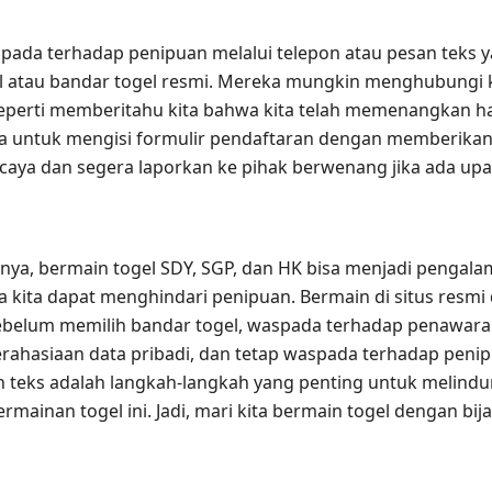
aspada terhadap penipuan melalui telepon atau pesan teks
l atau bandar togel resmi. Mereka mungkin menghubungi 
seperti memberitahu kita bahwa kita telah memenangkan h
 untuk mengisi formulir pendaftaran dengan memberikan 
aya dan segera laporkan ke pihak berwenang jika ada up
ya, bermain togel SDY, SGP, dan HK bisa menjadi pengal
 kita dapat menghindari penipuan. Bermain di situs resmi 
ebelum memilih bandar togel, waspada terhadap penawaran
rahasiaan data pribadi, dan tetap waspada terhadap penip
 teks adalah langkah-langkah yang penting untuk melindung
mainan togel ini. Jadi, mari kita bermain togel dengan bij