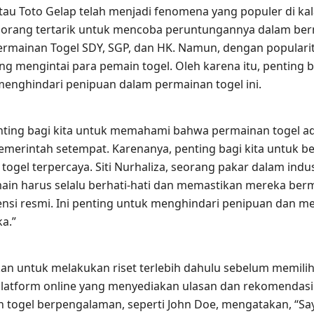
tau Toto Gelap telah menjadi fenomena yang populer di k
 orang tertarik untuk mencoba peruntungannya dalam ber
rmainan Togel SDY, SGP, dan HK. Namun, dengan popularit
ng mengintai para pemain togel. Oleh karena itu, penting b
enghindari penipuan dalam permainan togel ini.
nting bagi kita untuk memahami bahwa permainan togel a
emerintah setempat. Karenanya, penting bagi kita untuk be
togel terpercaya. Siti Nurhaliza, seorang pakar dalam indus
in harus selalu berhati-hati dan memastikan mereka berma
sensi resmi. Ini penting untuk menghindari penipuan dan 
a.”
kan untuk melakukan riset terlebih dahulu sebelum memilih
platform online yang menyediakan ulasan dan rekomendasi
n togel berpengalaman, seperti John Doe, mengatakan, “S