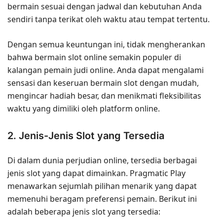
bermain sesuai dengan jadwal dan kebutuhan Anda
sendiri tanpa terikat oleh waktu atau tempat tertentu.
Dengan semua keuntungan ini, tidak mengherankan
bahwa bermain slot online semakin populer di
kalangan pemain judi online. Anda dapat mengalami
sensasi dan keseruan bermain slot dengan mudah,
mengincar hadiah besar, dan menikmati fleksibilitas
waktu yang dimiliki oleh platform online.
2. Jenis-Jenis Slot yang Tersedia
Di dalam dunia perjudian online, tersedia berbagai
jenis slot yang dapat dimainkan. Pragmatic Play
menawarkan sejumlah pilihan menarik yang dapat
memenuhi beragam preferensi pemain. Berikut ini
adalah beberapa jenis slot yang tersedia: