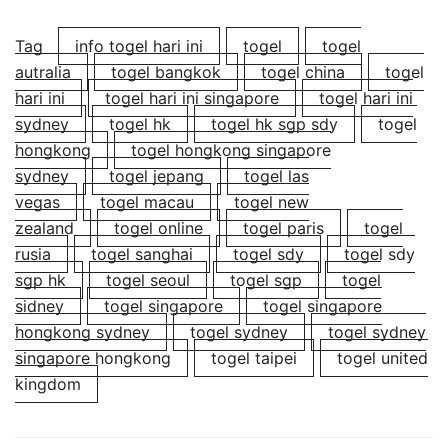
Tag
info togel hari ini
togel
togel
autralia
togel bangkok
togel china
togel
hari ini
togel hari ini singapore
togel hari ini
sydney
togel hk
togel hk sgp sdy
togel
hongkong
togel hongkong singapore
sydney
togel jepang
togel las
vegas
togel macau
togel new
zealand
togel online
togel paris
togel
rusia
togel sanghai
togel sdy
togel sdy
sgp hk
togel seoul
togel sgp
togel
sidney
togel singapore
togel singapore
hongkong sydney
togel sydney
togel sydney
singapore hongkong
togel taipei
togel united
kingdom