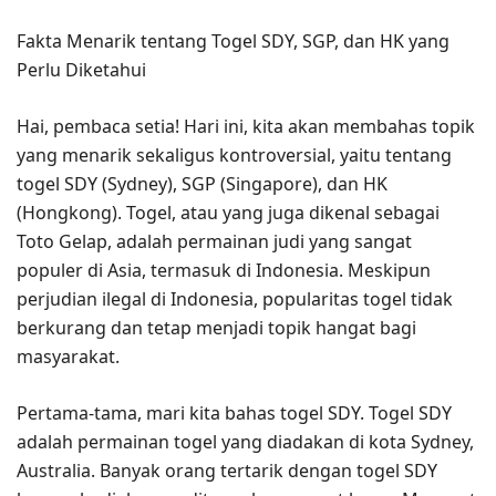
Fakta Menarik tentang Togel SDY, SGP, dan HK yang
Perlu Diketahui
Hai, pembaca setia! Hari ini, kita akan membahas topik
yang menarik sekaligus kontroversial, yaitu tentang
togel SDY (Sydney), SGP (Singapore), dan HK
(Hongkong). Togel, atau yang juga dikenal sebagai
Toto Gelap, adalah permainan judi yang sangat
populer di Asia, termasuk di Indonesia. Meskipun
perjudian ilegal di Indonesia, popularitas togel tidak
berkurang dan tetap menjadi topik hangat bagi
masyarakat.
Pertama-tama, mari kita bahas togel SDY. Togel SDY
adalah permainan togel yang diadakan di kota Sydney,
Australia. Banyak orang tertarik dengan togel SDY