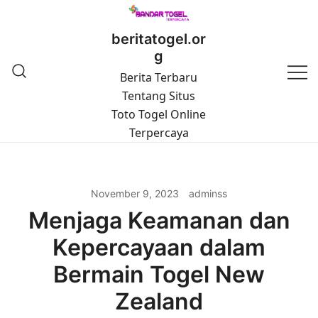
Lompat
ke
beritatogel.or
konten
g
Berita Terbaru
Tentang Situs
Toto Togel Online
Terpercaya
November 9, 2023
adminss
Menjaga Keamanan dan
Kepercayaan dalam
Bermain Togel New
Zealand