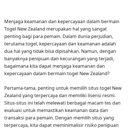
Menjaga keamanan dan kepercayaan dalam bermain
Togel New Zealand merupakan hal yang sangat
penting bagi para pemain. Dalam dunia perjudian,
terutama togel, kepercayaan dan keamanan adalah
dua hal yang tidak bisa dipisahkan. Namun, dengan
banyaknya penipuan dan kecurangan yang terjadi,
bagaimana kita dapat menjaga keamanan dan
kepercayaan dalam bermain togel New Zealand?
Pertama-tama, penting untuk memilih situs togel New
Zealand yang terpercaya dan memiliki lisensi resmi.
Situs-situs ini telah melewati berbagai macam tes dan
evaluasi untuk memastikan keamanan data dan
transaksi para pemain. Dengan memilih situs yang
terpercaya, kita dapat meminimalisir risiko penipuan