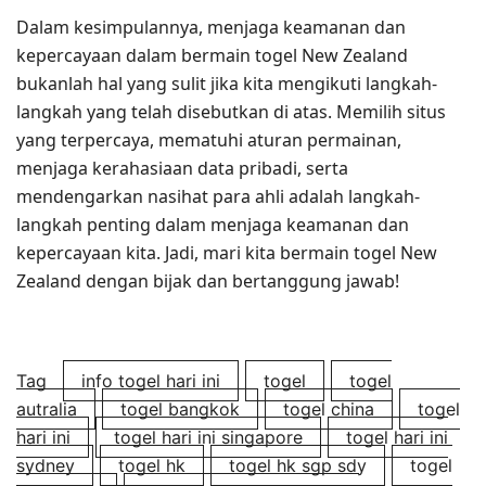
Dalam kesimpulannya, menjaga keamanan dan
kepercayaan dalam bermain togel New Zealand
bukanlah hal yang sulit jika kita mengikuti langkah-
langkah yang telah disebutkan di atas. Memilih situs
yang terpercaya, mematuhi aturan permainan,
menjaga kerahasiaan data pribadi, serta
mendengarkan nasihat para ahli adalah langkah-
langkah penting dalam menjaga keamanan dan
kepercayaan kita. Jadi, mari kita bermain togel New
Zealand dengan bijak dan bertanggung jawab!
Tag
info togel hari ini
togel
togel
autralia
togel bangkok
togel china
togel
hari ini
togel hari ini singapore
togel hari ini
sydney
togel hk
togel hk sgp sdy
togel