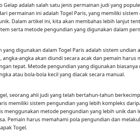
to Gelap adalah salah satu jenis permainan judi yang popule
 dari permainan ini adalah Togel Paris, yang memiliki siste
ik. Dalam artikel ini, kita akan membahas lebih lanjut ten
stem serta metode pengundian yang digunakan dalam perm
 yang digunakan dalam Togel Paris adalah sistem undian 
, angka-angka akan diundi secara acak dan pemain harus
engan tepat. Metode pengundian yang digunakan biasany
gka atau bola-bola kecil yang diacak secara manual.
el, seorang ahli judi yang telah bertahun-tahun berkecim
aris memiliki sistem pengundian yang lebih kompleks darip
aris menggunakan metode pengundian yang lebih unik dan le
asa. Pemain harus memahami pola pengundian dan melakuk
apak Togel.