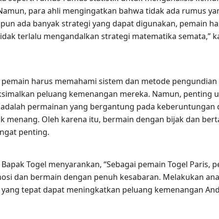
 Namun, para ahli mengingatkan bahwa tidak ada rumus ya
kipun ada banyak strategi yang dapat digunakan, pemain h
idak terlalu mengandalkan strategi matematika semata,” ka
s, pemain harus memahami sistem dan metode pengundian
simalkan peluang kemenangan mereka. Namun, penting un
 adalah permainan yang bergantung pada keberuntungan d
uk menang. Oleh karena itu, bermain dengan bijak dan be
ngat penting.
, Bapak Togel menyarankan, “Sebagai pemain Togel Paris, p
mosi dan bermain dengan penuh kesabaran. Melakukan anal
i yang tepat dapat meningkatkan peluang kemenangan And