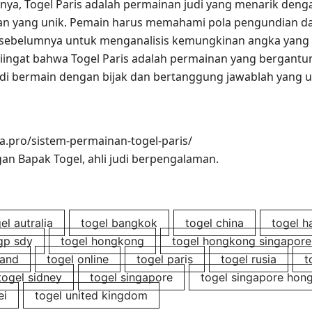
ya, Togel Paris adalah permainan judi yang menarik deng
n yang unik. Pemain harus memahami pola pengundian 
sebelumnya untuk menganalisis kemungkinan angka yang a
iingat bahwa Togel Paris adalah permainan yang bergantu
di bermain dengan bijak dan bertanggung jawablah yang 
ia.pro/sistem-permainan-togel-paris/
n Bapak Togel, ahli judi berpengalaman.
el autralia
togel bangkok
togel china
togel ha
gp sdy
togel hongkong
togel hongkong singapore
land
togel online
togel paris
togel rusia
t
togel sidney
togel singapore
togel singapore hon
ei
togel united kingdom