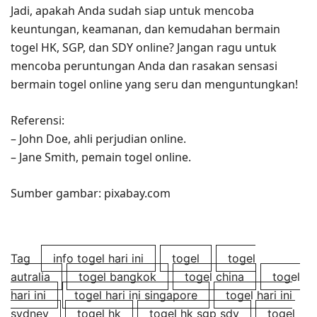
Jadi, apakah Anda sudah siap untuk mencoba
keuntungan, keamanan, dan kemudahan bermain
togel HK, SGP, dan SDY online? Jangan ragu untuk
mencoba peruntungan Anda dan rasakan sensasi
bermain togel online yang seru dan menguntungkan!
Referensi:
– John Doe, ahli perjudian online.
– Jane Smith, pemain togel online.
Sumber gambar: pixabay.com
Tag
info togel hari ini
togel
togel
autralia
togel bangkok
togel china
togel
hari ini
togel hari ini singapore
togel hari ini
sydney
togel hk
togel hk sgp sdy
togel