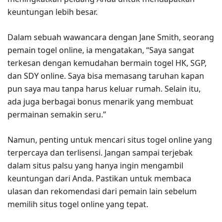
keuntungan lebih besar.
Dalam sebuah wawancara dengan Jane Smith, seorang
pemain togel online, ia mengatakan, “Saya sangat
terkesan dengan kemudahan bermain togel HK, SGP,
dan SDY online. Saya bisa memasang taruhan kapan
pun saya mau tanpa harus keluar rumah. Selain itu,
ada juga berbagai bonus menarik yang membuat
permainan semakin seru.”
Namun, penting untuk mencari situs togel online yang
terpercaya dan terlisensi. Jangan sampai terjebak
dalam situs palsu yang hanya ingin mengambil
keuntungan dari Anda. Pastikan untuk membaca
ulasan dan rekomendasi dari pemain lain sebelum
memilih situs togel online yang tepat.