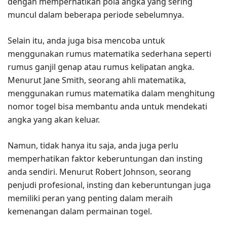
dengan memperhatikan pola angka yang sering
muncul dalam beberapa periode sebelumnya.
Selain itu, anda juga bisa mencoba untuk
menggunakan rumus matematika sederhana seperti
rumus ganjil genap atau rumus kelipatan angka.
Menurut Jane Smith, seorang ahli matematika,
menggunakan rumus matematika dalam menghitung
nomor togel bisa membantu anda untuk mendekati
angka yang akan keluar.
Namun, tidak hanya itu saja, anda juga perlu
memperhatikan faktor keberuntungan dan insting
anda sendiri. Menurut Robert Johnson, seorang
penjudi profesional, insting dan keberuntungan juga
memiliki peran yang penting dalam meraih
kemenangan dalam permainan togel.