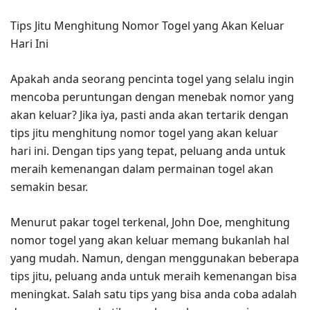
Tips Jitu Menghitung Nomor Togel yang Akan Keluar
Hari Ini
Apakah anda seorang pencinta togel yang selalu ingin
mencoba peruntungan dengan menebak nomor yang
akan keluar? Jika iya, pasti anda akan tertarik dengan
tips jitu menghitung nomor togel yang akan keluar
hari ini. Dengan tips yang tepat, peluang anda untuk
meraih kemenangan dalam permainan togel akan
semakin besar.
Menurut pakar togel terkenal, John Doe, menghitung
nomor togel yang akan keluar memang bukanlah hal
yang mudah. Namun, dengan menggunakan beberapa
tips jitu, peluang anda untuk meraih kemenangan bisa
meningkat. Salah satu tips yang bisa anda coba adalah