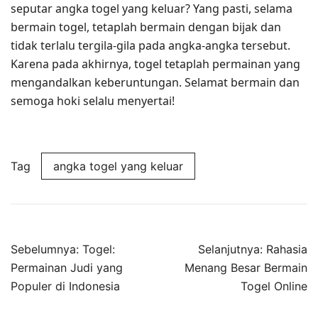
seputar angka togel yang keluar? Yang pasti, selama
bermain togel, tetaplah bermain dengan bijak dan
tidak terlalu tergila-gila pada angka-angka tersebut.
Karena pada akhirnya, togel tetaplah permainan yang
mengandalkan keberuntungan. Selamat bermain dan
semoga hoki selalu menyertai!
Tag
angka togel yang keluar
Navigasi
Sebelumnya:
Togel:
Selanjutnya:
Rahasia
pos
Permainan Judi yang
Menang Besar Bermain
Populer di Indonesia
Togel Online