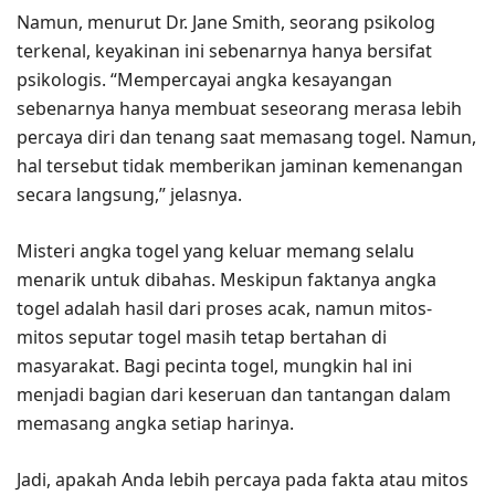
Namun, menurut Dr. Jane Smith, seorang psikolog
terkenal, keyakinan ini sebenarnya hanya bersifat
psikologis. “Mempercayai angka kesayangan
sebenarnya hanya membuat seseorang merasa lebih
percaya diri dan tenang saat memasang togel. Namun,
hal tersebut tidak memberikan jaminan kemenangan
secara langsung,” jelasnya.
Misteri angka togel yang keluar memang selalu
menarik untuk dibahas. Meskipun faktanya angka
togel adalah hasil dari proses acak, namun mitos-
mitos seputar togel masih tetap bertahan di
masyarakat. Bagi pecinta togel, mungkin hal ini
menjadi bagian dari keseruan dan tantangan dalam
memasang angka setiap harinya.
Jadi, apakah Anda lebih percaya pada fakta atau mitos