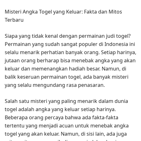
Misteri Angka Togel yang Keluar: Fakta dan Mitos
Terbaru
Siapa yang tidak kenal dengan permainan judi togel?
Permainan yang sudah sangat populer di Indonesia ini
selalu menarik perhatian banyak orang. Setiap harinya,
jutaan orang berharap bisa menebak angka yang akan
keluar dan memenangkan hadiah besar. Namun, di
balik keseruan permainan togel, ada banyak misteri
yang selalu mengundang rasa penasaran.
Salah satu misteri yang paling menarik dalam dunia
togel adalah angka yang keluar setiap harinya.
Beberapa orang percaya bahwa ada fakta-fakta
tertentu yang menjadi acuan untuk menebak angka
togel yang akan keluar. Namun, di sisi lain, ada juga