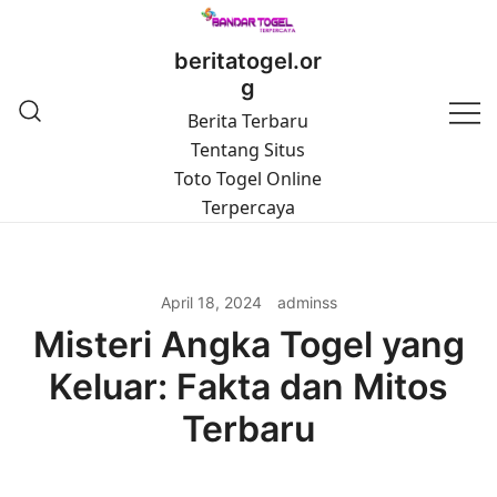
Lompat
ke
beritatogel.or
konten
g
Berita Terbaru
Tentang Situs
Toto Togel Online
Terpercaya
April 18, 2024
adminss
Misteri Angka Togel yang
Keluar: Fakta dan Mitos
Terbaru