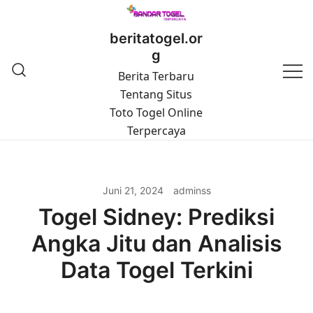
Lompat
ke
beritatogel.or
konten
g
Berita Terbaru
Tentang Situs
Toto Togel Online
Terpercaya
Juni 21, 2024
adminss
Togel Sidney: Prediksi
Angka Jitu dan Analisis
Data Togel Terkini