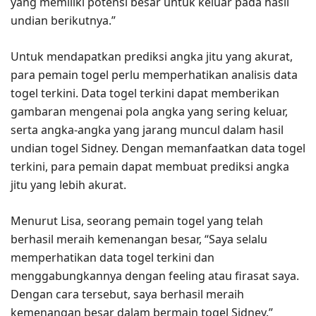
yang memiliki potensi besar untuk keluar pada hasil
undian berikutnya.”
Untuk mendapatkan prediksi angka jitu yang akurat,
para pemain togel perlu memperhatikan analisis data
togel terkini. Data togel terkini dapat memberikan
gambaran mengenai pola angka yang sering keluar,
serta angka-angka yang jarang muncul dalam hasil
undian togel Sidney. Dengan memanfaatkan data togel
terkini, para pemain dapat membuat prediksi angka
jitu yang lebih akurat.
Menurut Lisa, seorang pemain togel yang telah
berhasil meraih kemenangan besar, “Saya selalu
memperhatikan data togel terkini dan
menggabungkannya dengan feeling atau firasat saya.
Dengan cara tersebut, saya berhasil meraih
kemenangan besar dalam bermain togel Sidney.”