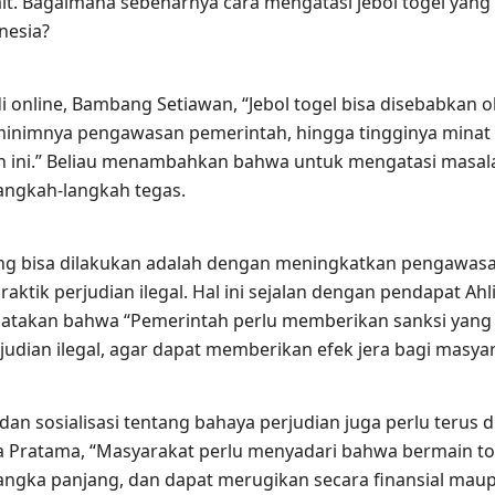
it. Bagaimana sebenarnya cara mengatasi jebol togel yang
nesia?
i online, Bambang Setiawan, “Jebol togel bisa disebabkan o
i minimnya pengawasan pemerintah, hingga tingginya mina
n ini.” Beliau menambahkan bahwa untuk mengatasi masala
angkah-langkah tegas.
yang bisa dilakukan adalah dengan meningkatkan pengawa
ktik perjudian ilegal. Hal ini sejalan dengan pendapat Ahl
atakan bahwa “Pemerintah perlu memberikan sanksi yang 
udian ilegal, agar dapat memberikan efek jera bagi masyar
i dan sosialisasi tentang bahaya perjudian juga perlu terus
ka Pratama, “Masyarakat perlu menyadari bahwa bermain to
gka panjang, dan dapat merugikan secara finansial maupu