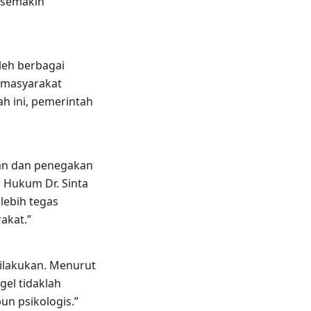
 semakin
leh berbagai
t masyarakat
h ini, pemerintah
san dan penegakan
i Hukum Dr. Sinta
lebih tegas
akat.”
 dilakukan. Menurut
gel tidaklah
n psikologis.”