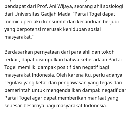
pendapat dari Prof. Ani Wijaya, seorang ahli sosiologi
dari Universitas Gadjah Mada, “Partai Togel dapat
memicu perilaku konsumtif dan kecanduan berjudi
yang berpotensi merusak kehidupan sosial
masyarakat.”
Berdasarkan pernyataan dari para ahli dan tokoh
terkait, dapat disimpulkan bahwa keberadaan Partai
Togel memiliki dampak positif dan negatif bagi
masyarakat Indonesia. Oleh karena itu, perlu adanya
regulasi yang ketat dan pengawasan yang tegas dari
pemerintah untuk mengendalikan dampak negatif dari
Partai Togel agar dapat memberikan manfaat yang
sebesar-besarnya bagi masyarakat Indonesia.