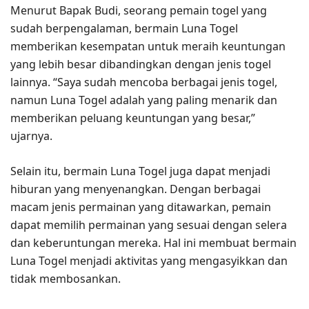
Menurut Bapak Budi, seorang pemain togel yang
sudah berpengalaman, bermain Luna Togel
memberikan kesempatan untuk meraih keuntungan
yang lebih besar dibandingkan dengan jenis togel
lainnya. “Saya sudah mencoba berbagai jenis togel,
namun Luna Togel adalah yang paling menarik dan
memberikan peluang keuntungan yang besar,”
ujarnya.
Selain itu, bermain Luna Togel juga dapat menjadi
hiburan yang menyenangkan. Dengan berbagai
macam jenis permainan yang ditawarkan, pemain
dapat memilih permainan yang sesuai dengan selera
dan keberuntungan mereka. Hal ini membuat bermain
Luna Togel menjadi aktivitas yang mengasyikkan dan
tidak membosankan.