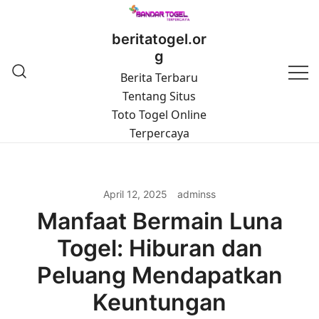
Lompat
ke
beritatogel.or
konten
g
Berita Terbaru
Tentang Situs
Toto Togel Online
Terpercaya
April 12, 2025
adminss
Manfaat Bermain Luna
Togel: Hiburan dan
Peluang Mendapatkan
Keuntungan