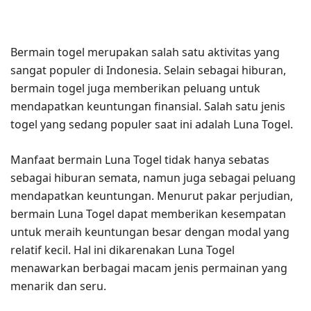
Bermain togel merupakan salah satu aktivitas yang
sangat populer di Indonesia. Selain sebagai hiburan,
bermain togel juga memberikan peluang untuk
mendapatkan keuntungan finansial. Salah satu jenis
togel yang sedang populer saat ini adalah Luna Togel.
Manfaat bermain Luna Togel tidak hanya sebatas
sebagai hiburan semata, namun juga sebagai peluang
mendapatkan keuntungan. Menurut pakar perjudian,
bermain Luna Togel dapat memberikan kesempatan
untuk meraih keuntungan besar dengan modal yang
relatif kecil. Hal ini dikarenakan Luna Togel
menawarkan berbagai macam jenis permainan yang
menarik dan seru.