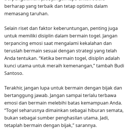
berharap yang terbaik dan tetap optimis dalam
memasang taruhan.
Selain riset dan faktor keberuntungan, penting juga
untuk memiliki disiplin dalam bermain togel. Jangan
terpancing emosi saat mengalami kekalahan dan
teruslah bermain sesuai dengan strategi yang telah
Anda tentukan. “Ketika bermain togel, disiplin adalah
kunci utama untuk meraih kemenangan,” tambah Budi
Santoso.
Terakhir, jangan lupa untuk bermain dengan bijak dan
bertanggung jawab. Jangan sampai terlalu terbawa
emosi dan bermain melebihi batas kemampuan Anda.
“Togel seharusnya dimainkan sebagai hiburan semata,
bukan sebagai sumber penghasilan utama. Jadi,
tetaplah bermain dengan bijak,” sarannya.