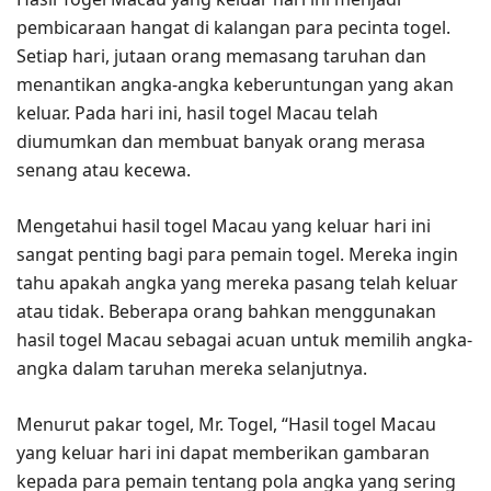
pembicaraan hangat di kalangan para pecinta togel.
Setiap hari, jutaan orang memasang taruhan dan
menantikan angka-angka keberuntungan yang akan
keluar. Pada hari ini, hasil togel Macau telah
diumumkan dan membuat banyak orang merasa
senang atau kecewa.
Mengetahui hasil togel Macau yang keluar hari ini
sangat penting bagi para pemain togel. Mereka ingin
tahu apakah angka yang mereka pasang telah keluar
atau tidak. Beberapa orang bahkan menggunakan
hasil togel Macau sebagai acuan untuk memilih angka-
angka dalam taruhan mereka selanjutnya.
Menurut pakar togel, Mr. Togel, “Hasil togel Macau
yang keluar hari ini dapat memberikan gambaran
kepada para pemain tentang pola angka yang sering