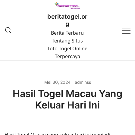
Lompat
ke
beritatogel.or
konten
g
Berita Terbaru
Tentang Situs
Toto Togel Online
Terpercaya
Mei 30, 2024
adminss
Hasil Togel Macau Yang
Keluar Hari Ini
Hasil Togel Macau yang keluar hari ini menjadi