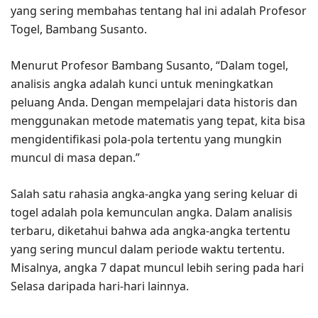
yang sering membahas tentang hal ini adalah Profesor
Togel, Bambang Susanto.
Menurut Profesor Bambang Susanto, “Dalam togel,
analisis angka adalah kunci untuk meningkatkan
peluang Anda. Dengan mempelajari data historis dan
menggunakan metode matematis yang tepat, kita bisa
mengidentifikasi pola-pola tertentu yang mungkin
muncul di masa depan.”
Salah satu rahasia angka-angka yang sering keluar di
togel adalah pola kemunculan angka. Dalam analisis
terbaru, diketahui bahwa ada angka-angka tertentu
yang sering muncul dalam periode waktu tertentu.
Misalnya, angka 7 dapat muncul lebih sering pada hari
Selasa daripada hari-hari lainnya.