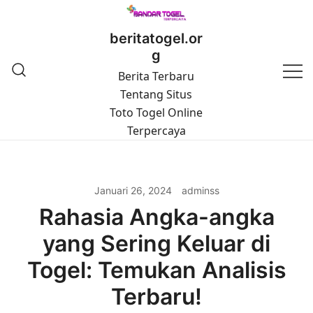
Lompat
ke
beritatogel.or
konten
g
Berita Terbaru
Tentang Situs
Toto Togel Online
Terpercaya
Januari 26, 2024
adminss
Rahasia Angka-angka
yang Sering Keluar di
Togel: Temukan Analisis
Terbaru!