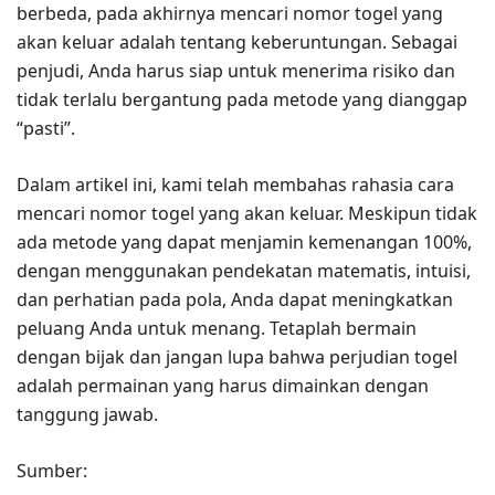
berbeda, pada akhirnya mencari nomor togel yang
akan keluar adalah tentang keberuntungan. Sebagai
penjudi, Anda harus siap untuk menerima risiko dan
tidak terlalu bergantung pada metode yang dianggap
“pasti”.
Dalam artikel ini, kami telah membahas rahasia cara
mencari nomor togel yang akan keluar. Meskipun tidak
ada metode yang dapat menjamin kemenangan 100%,
dengan menggunakan pendekatan matematis, intuisi,
dan perhatian pada pola, Anda dapat meningkatkan
peluang Anda untuk menang. Tetaplah bermain
dengan bijak dan jangan lupa bahwa perjudian togel
adalah permainan yang harus dimainkan dengan
tanggung jawab.
Sumber: