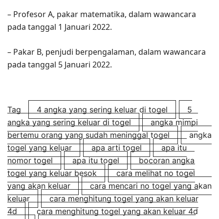
– Profesor A, pakar matematika, dalam wawancara
pada tanggal 1 Januari 2022.
– Pakar B, penjudi berpengalaman, dalam wawancara
pada tanggal 5 Januari 2022.
Tag
4 angka yang sering keluar di togel
5
angka yang sering keluar di togel
angka mimpi
bertemu orang yang sudah meninggal togel
angka
togel yang keluar
apa arti togel
apa itu
nomor togel
apa itu togel
bocoran angka
togel yang keluar besok
cara melihat no togel
yang akan keluar
cara mencari no togel yang akan
keluar
cara menghitung togel yang akan keluar
4d
cara menghitung togel yang akan keluar 4d