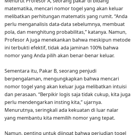
Menurut Profesor A, seorang pakar di bidang
matematika, mencari nomor togel yang akan keluar
melibatkan perhitungan matematis yang rumit. “Anda
perlu menganalisis data-data sebelumnya, membuat
pola, dan menghitung probabilitas,” katanya. Namun,
Profesor A juga menekankan bahwa meskipun metode
ini terbukti efektif, tidak ada jaminan 100% bahwa
nomor yang Anda pilih akan benar-benar keluar.
Sementara itu, Pakar B, seorang penjudi
berpengalaman, mengungkapkan bahwa mencari
nomor togel yang akan keluar juga melibatkan intuisi
dan perasaan. “Berpikir logis saja tidak cukup, kita juga
perlu mendengarkan insting kita,” ujarnya.
Menurutnya, seringkali ada kekuatan di luar nalar
yang membantu kita memilih nomor yang tepat.
Namun, penting untuk diingat bahwa perjudian togel